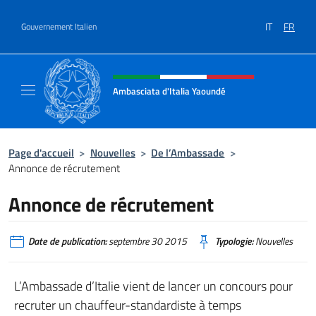
Aller au contenu
IT
FR
Gouvernement Italien
Site Web, social et en-tête de m
Ambasciata d'Italia Yaoundé
Sito Ufficiale Ambasciata d'Italia a Yaoundé
Page d'accueil
>
Nouvelles
>
De l’Ambassade
>
Annonce de récrutement
Annonce de récrutement
Date de publication:
septembre 30 2015
Typologie:
Nouvelles
L’Ambassade d’Italie vient de lancer un concours pour
recruter un chauffeur-standardiste à temps