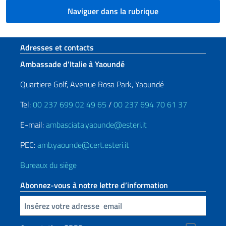
Naviguer dans la rubrique
Section de pied de page
Adresses et contacts
Ambassade d’Italie à Yaoundé
Quartiere Golf, Avenue Rosa Park, Yaoundé
Tel:
00 237 699 02 49 65
/
00 237 694 70 61 37
E-mail:
ambasciata.yaounde@esteri.it
PEC:
amb.yaounde@cert.esteri.it
Bureaux du siège
Abonnez-vous à notre lettre d’information
Insert your email