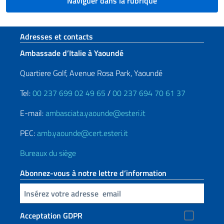
Naviguer dans la rubrique
Section de pied de page
Adresses et contacts
Ambassade d’Italie à Yaoundé
Quartiere Golf, Avenue Rosa Park, Yaoundé
Tel:
00 237 699 02 49 65
/
00 237 694 70 61 37
E-mail:
ambasciata.yaounde@esteri.it
PEC:
amb.yaounde@cert.esteri.it
Bureaux du siège
Abonnez-vous à notre lettre d’information
Insert your email
Acceptation GDPR