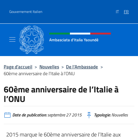
Aller au contenu
IT
FR
Gouvernement Italien
Site Web, social et en-tête de m
Ambasciata d'Italia Yaoundé
Sito Ufficiale Ambasciata d'Italia a Yaoundé
Page d'accueil
>
Nouvelles
>
De l’Ambassade
>
60ème anniversaire de l’Italie à l’ONU
60ème anniversaire de l’Italie à
l’ONU
Date de publication:
septembre 27 2015
Typologie:
Nouvelles
2015 marque le 60ème anniversaire de l’Italie aux