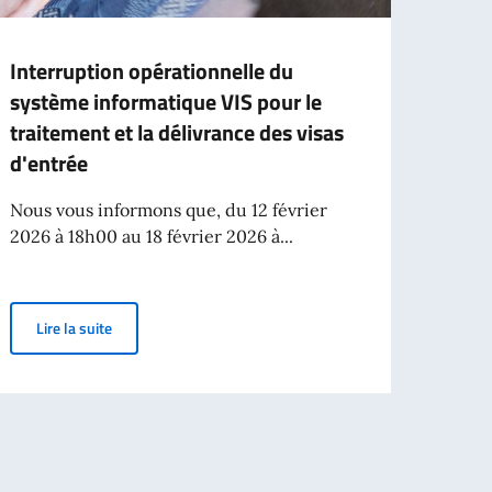
Interruption opérationnelle du
INFO
système informatique VIS pour le
EN 
traitement et la délivrance des visas
Les ét
d'entrée
Médec
deman
Nous vous informons que, du 12 février
2026 à 18h00 au 18 février 2026 à...
Lir
Interruption opérationnelle du système informatique VIS p
Lire la suite
2026/27 – CALL FOR POST-GRADUATE SCHOLARSHIPS, ACADEMIC YEAR 2