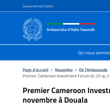
Aller au contenu
Gouvernement Italien
Site Web, social et en-tê
Ambasciata d'Italia Yaoundé
Sito Ufficiale Ambasciata d'Italia 
Qui nous somme
Page d'accueil
>
Nouvelles
>
De l’Ambassade
Premier Cameroon Investment Forum du 25 au 27
Premier Cameroon Invest
novembre à Douala