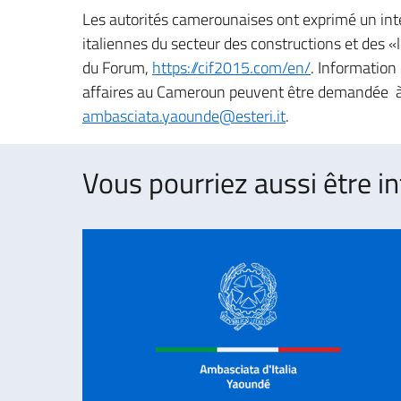
Les autorités camerounaises ont exprimé un intér
italiennes du secteur des constructions et des «l
du Forum,
https://cif2015.com/en/
. Information 
affaires au Cameroun peuvent être demandée à l
ambasciata.yaounde@esteri.it
.
Vous pourriez aussi être in