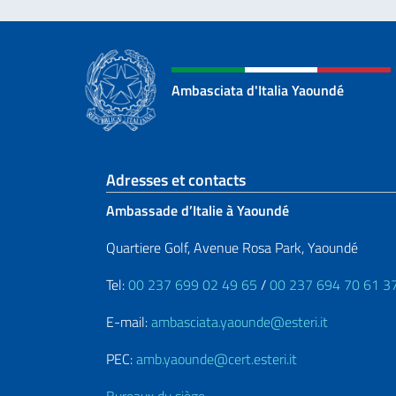
Ambasciata d'Italia Yaoundé
Section de pied de 
Adresses et contacts
Ambassade d’Italie à Yaoundé
Quartiere Golf, Avenue Rosa Park, Yaoundé
Tel:
00 237 699 02 49 65
/
00 237 694 70 61 3
E-mail:
ambasciata.yaounde@esteri.it
PEC:
amb.yaounde@cert.esteri.it
Bureaux du siège