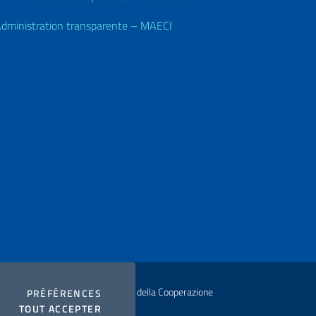
dministration transparente – MAECI
ur Ministero degli Affari Esteri e della Cooperazione
COOKIES
PRÉFÉRENCES
I COOKIES
TOUT ACCEPTER