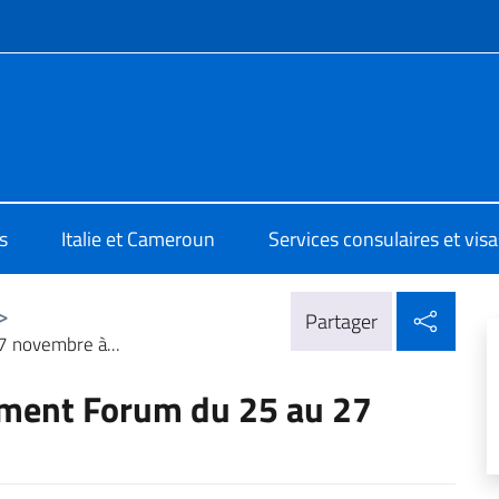
te de menu
a Yaoundé
s
Italie et Cameroun
Services consulaires et visa
Parta
>
Partager
 novembre à...
ment Forum du 25 au 27