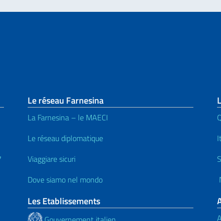
page
Le réseau Farnesina
L
La Farnesina – le MAECI
Q
Le réseau diplomatique
I
7
Viaggiare sicuri
S
Dove siamo nel mondo
N
Les Etablissements
A
Gouvernement italien