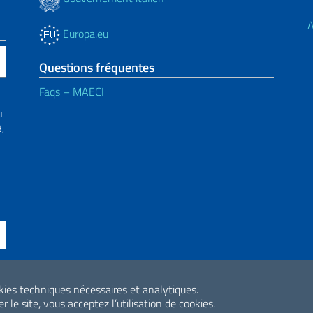
A
Europa.eu
Questions fréquentes
Faqs – MAECI
u
,
ne di accessibilità
okies techniques nécessaires et analytiques.
2026 Droits d'aute
r le site, vous acceptez l’utilisation de cookies.
Internazionale