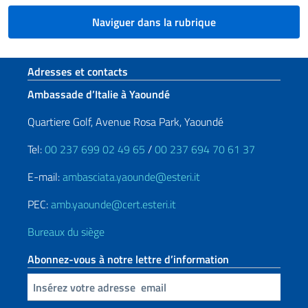
Naviguer dans la rubrique
Section de pied de page
Adresses et contacts
Ambassade d’Italie à Yaoundé
Quartiere Golf, Avenue Rosa Park, Yaoundé
Tel:
00 237 699 02 49 65
/
00 237 694 70 61 37
E-mail:
ambasciata.yaounde@esteri.it
PEC:
amb.yaounde@cert.esteri.it
Bureaux du siège
Abonnez-vous à notre lettre d’information
Insert your email