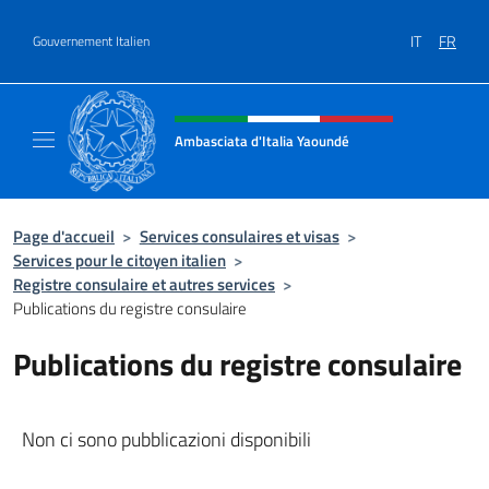
Aller au contenu
IT
FR
Gouvernement Italien
Site Web, social et en-tête de m
Ambasciata d'Italia Yaoundé
Sito Ufficiale Ambasciata d'Italia a Yaoundé
Page d'accueil
>
Services consulaires et visas
>
Services pour le citoyen italien
>
Registre consulaire et autres services
>
Publications du registre consulaire
Publications du registre consulaire
Non ci sono pubblicazioni disponibili