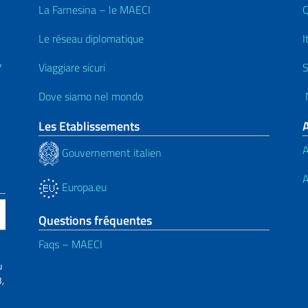
La Farnesina – le MAECI
Q
Le réseau diplomatique
I
7
Viaggiare sicuri
S
Dove siamo nel mondo
N
Les Etablissements
A
Gouvernement italien
A
Europa.eu
Questions fréquentes
Faqs – MAECI
u
,