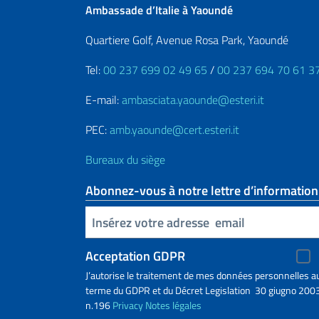
Ambassade d’Italie à Yaoundé
Quartiere Golf, Avenue Rosa Park, Yaoundé
Tel:
00 237 699 02 49 65
/
00 237 694 70 61 3
E-mail:
ambasciata.yaounde@esteri.it
PEC:
amb.yaounde@cert.esteri.it
Bureaux du siège
Abonnez-vous à notre lettre d’information
Insert your email
Acceptation GDPR
J’autorise le traitement de mes données personnelles a
terme du GDPR et du Décret Legislation 30 giugno 2003
n.196
Privacy
Notes légales