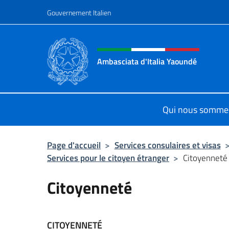
Aller au contenu
Gouvernement Italien
Site Web, social et en-tê
Ambasciata d'Italia Yaoundé
Sito Ufficiale Ambasciata d'Italia 
Qui nous somme
Page d'accueil
>
Services consulaires et visas
Services pour le citoyen étranger
>
Citoyenneté
Citoyenneté
CITOYENNETÉ