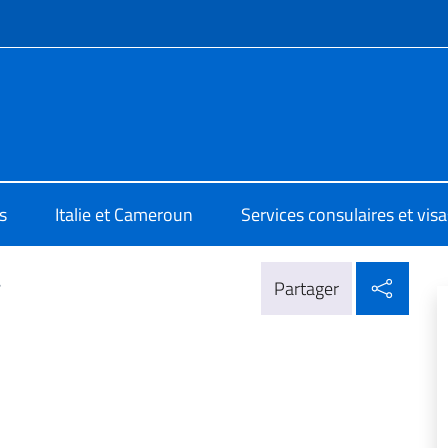
te de menu
a Yaoundé
s
Italie et Cameroun
Services consulaires et visa
Parta
>
Partager