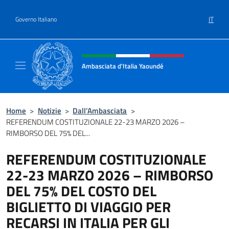
Salta al contenuto
IT
Governo Italiano
Intestazione sito, social e menù
Ambasciata d'Italia Yaoundé
Sito Ufficiale Ambasciata d'Italia a Yaoundé
Home
>
Notizie
>
Dall’Ambasciata
>
REFERENDUM COSTITUZIONALE 22-23 MARZO 2026 –
RIMBORSO DEL 75% DEL...
REFERENDUM COSTITUZIONALE
22-23 MARZO 2026 – RIMBORSO
DEL 75% DEL COSTO DEL
BIGLIETTO DI VIAGGIO PER
RECARSI IN ITALIA PER GLI