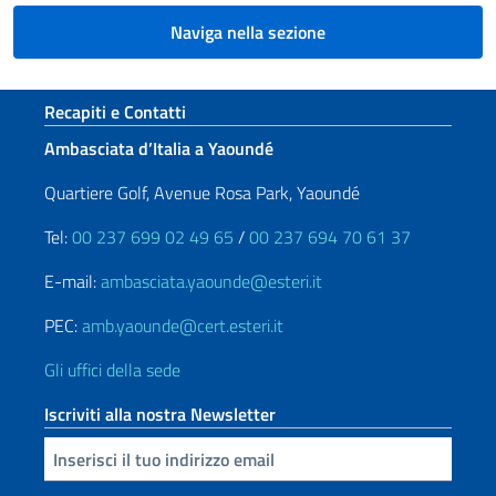
Naviga nella sezione
Sezione footer
Recapiti e Contatti
Ambasciata d’Italia a Yaoundé
Quartiere Golf, Avenue Rosa Park, Yaoundé
Tel:
00 237 699 02 49 65
/
00 237 694 70 61 37
E-mail:
ambasciata.yaounde@esteri.it
PEC:
amb.yaounde@cert.esteri.it
Gli uffici della sede
Iscriviti alla nostra Newsletter
Inserisci la tua email