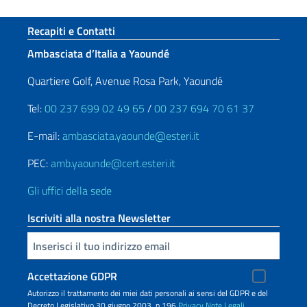
Sezione footer
Recapiti e Contatti
Ambasciata d’Italia a Yaoundé
Quartiere Golf, Avenue Rosa Park, Yaoundé
Tel:
00 237 699 02 49 65
/
00 237 694 70 61 37
E-mail:
ambasciata.yaounde@esteri.it
PEC:
amb.yaounde@cert.esteri.it
Gli uffici della sede
Iscriviti alla nostra Newsletter
Inserisci la tua email
Accettazione GDPR
Autorizzo il trattamento dei miei dati personali ai sensi del GDPR e del
Decreto Legislativo 30 giugno 2003, n.196
Privacy
Note Legali