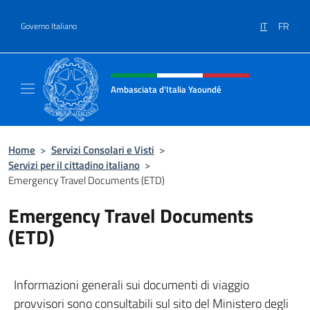
Salta al contenuto
IT
FR
Governo Italiano
Intestazione sito, social e menù
Ambasciata d'Italia Yaoundé
Sito Ufficiale Ambasciata d'Italia a Yaoundé
Home
>
Servizi Consolari e Visti
>
Servizi per il cittadino italiano
>
Emergency Travel Documents (ETD)
Emergency Travel Documents
(ETD)
Informazioni generali sui documenti di viaggio
provvisori sono consultabili sul sito del Ministero degli